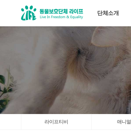
단체소개
미션·비전
조직도
대표인사말
임원진
라이프티비
애니