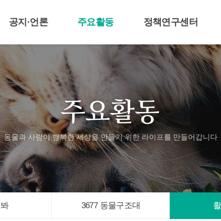
공지·언론
주요활동
정책연구센터
공지 및 보도자료
라이프티비
센터알림
언론기사
애니멀봐
3677 동물구조대
활동자료
입양신청
동물과 사람이 행복한 세상을 만들기 위한
라이프를 만들어갑니다
멀봐
3677 동물구조대