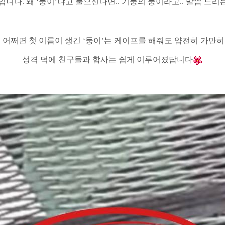
입니다
.
왜
‘
둥이
’
냐고 물으신다면
..
기둥의 둥이라고
..
말씀 드리는
 어쩌면 첫 이름이 생긴
‘
둥이
’
는 케이프를 해줘도 얌전히 가만
성격 덕에 친구들과 합사는 쉽게 이루어졌답니다