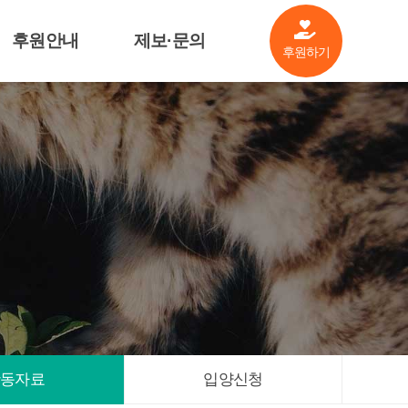
후원안내
제보·문의
후원하기
살림공개
제보·문의
후원기업소개
기금안내
관련자료
활동자료
입양신청