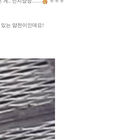
 게
..
인지상정
……
ㅎㅎㅎ
히 있는 얌전이인데요
!