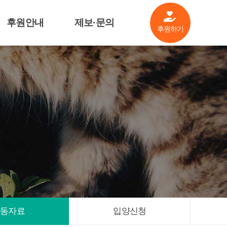
후원안내
제보·문의
후원하기
살림공개
제보·문의
후원기업소개
기금안내
관련자료
활동자료
입양신청