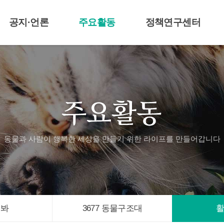
공지·언론
주요활동
정책연구센터
공지 및 보도자료
라이프티비
센터알림
언론기사
애니멀봐
3677 동물구조대
활동자료
입양신청
동물과 사람이 행복한 세상을 만들기 위한
라이프를 만들어갑니다
멀봐
3677 동물구조대