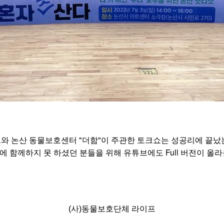
와 논산 동물보호센터 "더함"이 주관한 토크쇼는 성공리에 끝났
Full
에
함께하지
못
하셨던
분들을
위해
유튜브에도
버전이
올라
(사)동물보호단체 라이프