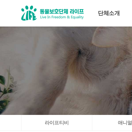
단체소개
미션·비전
조직도
대표인사말
임원진
라이프티비
애니