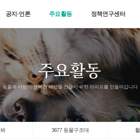
공지·언론
주요활동
정책연구센터
공지 및 보도자료
라이프티비
센터알림
언론기사
애니멀봐
3677 동물구조대
활동자료
입양신청
동물과 사람이 행복한 세상을 만들기 위한
라이프를 만들어갑니다
멀봐
3677 동물구조대