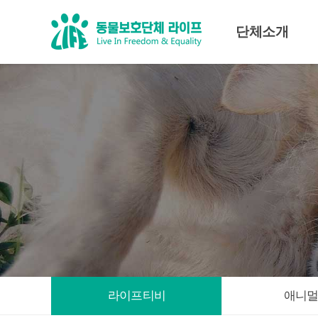
단체소개
미션·비전
조직도
대표인사말
임원진
라이프티비
애니