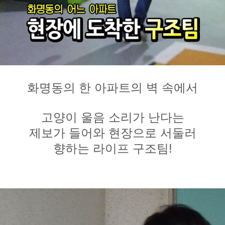
화명동
의 한
아파트
의
벽 속
에서
고양이 울음 소리
가 난다는
제보
가 들어와
현장
으로 서둘러
향하는
라이프 구조팀!