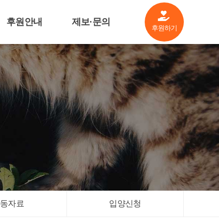
후원안내
제보·문의
후원하기
살림공개
제보·문의
후원기업소개
기금안내
관련자료
활동자료
입양신청