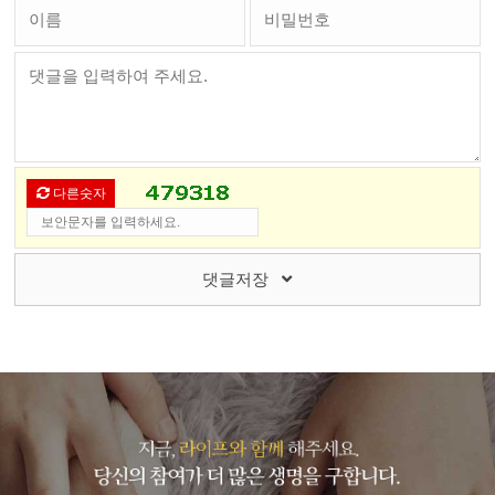
다른숫자
댓글저장