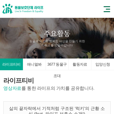
동물과 사람이 행복한 세상을 만들기 위한
라이프를 만들어갑니다
라이프티비
애니멀봐
3677 동물구
활동자료
입양신청
조대
라이프티비
영상자료
를 통한 라이프의 가치를 공유합니다.
삶의 끝자락에서 기적처럼 구조된 '럭키'의 근황 소
식 (feat. 라이프 보호소 소개!)