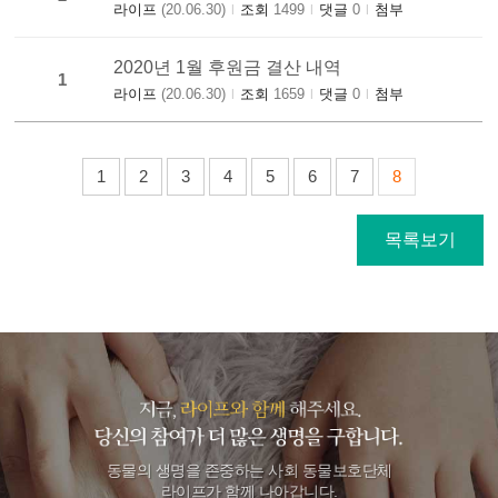
라이프
(20.06.30)
조회
1499
댓글
0
첨부
|
|
|
2020년 1월 후원금 결산 내역
1
라이프
(20.06.30)
조회
1659
댓글
0
첨부
|
|
|
1
2
3
4
5
6
7
8
목록보기
동물의 생명을 존중하는 사회 동물보호단체
라이프가 함께 나아갑니다.