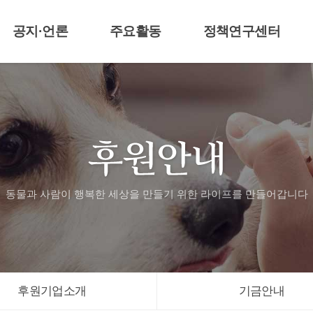
공지·언론
주요활동
정책연구센터
공지 및 보도자료
라이프티비
센터알림
언론기사
애니멀봐
3677 동물구조대
활동자료
입양신청
동물과 사람이 행복한 세상을 만들기 위한
라이프를 만들어갑니다
후원기업소개
기금안내