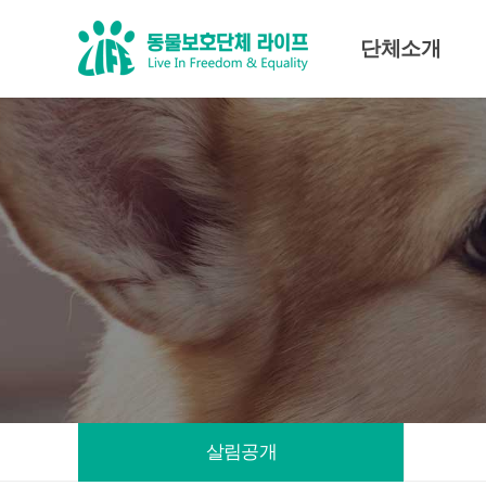
단체소개
미션·비전
조직도
대표인사말
임원진
살림공개