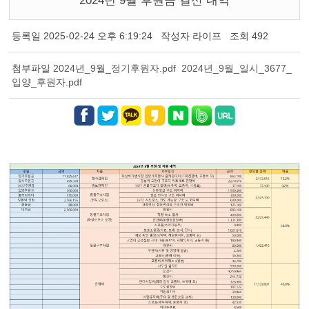
2024년 9월 후원금 결산 내역
등록일
2025-02-24 오후 6:19:24
작성자
라이프
조회
492
첨부파일
2024년_9월_정기후원자.pdf
2024년_9월_일시_3677_
입양_후원자.pdf