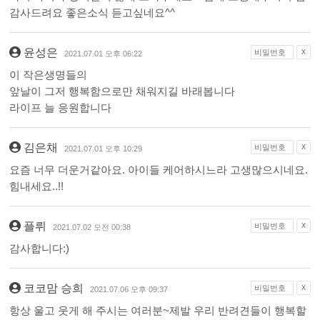
감사드려요 좋은소식 듣고싶네요^^
윤성은
X
2021.07.01 오후 06:22
이 작은생명들의
앞날이 그저 행복함으로만 채워지길 바래봅니다
라이프 늘 응원합니다
김은채
X
2021.07.01 오후 10:29
요즘 너무 더운거같아요. 아이들 케어하시느라 고생많으시네요.
힘내세요..!!
플뤼
X
2021.07.02 오전 00:38
감사합니다:)
코코맘 승희
X
2021.07.06 오후 09:37
항상 울고 웃게 해 주시는 여러분~제발 우리 반려견들이 행복할